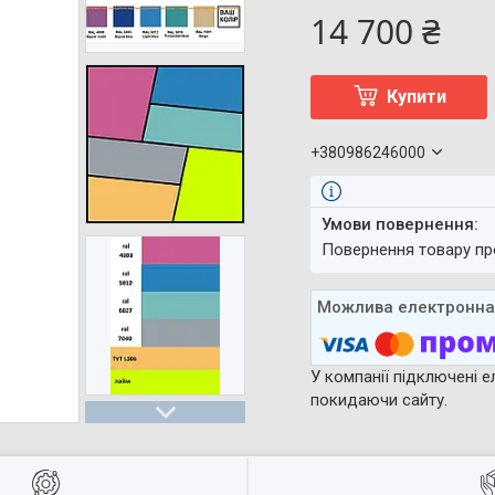
14 700 ₴
Купити
+380986246000
повернення товару п
У компанії підключені е
покидаючи сайту.