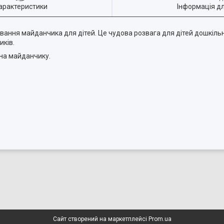
арактеристики
Інформація д
ання майданчика для дітей. Це чудова розвага для дітей дошкільно
иків.
 на майданчику.
Сайт створений на маркетплейсі
Prom.ua