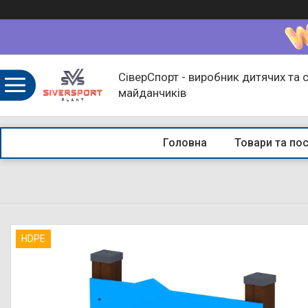
СіверСпорт - виробник дитячих та 
майданчиків
Головна
Товари та по
HDPE