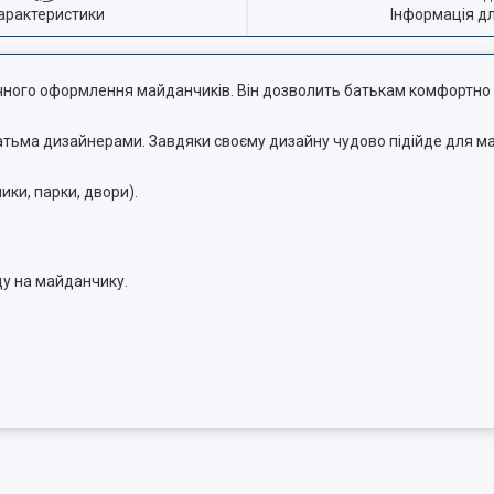
арактеристики
Інформація д
чного оформлення майданчиків. Він дозволить батькам комфортно
атьма дизайнерами. Завдяки своєму дизайну чудово підійде для м
ки, парки, двори).
ду на майданчику.