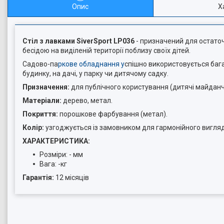
Опис
Х
Стіл з лавками SiverSport LP036
-
призначений для остато
бесідою на виділеній території поблизу своїх дітей.
Садово-па
ркове обладнання у
спішно використовується баг
будинку, на дачі, у парку чи дитячому садку.
Призначення:
для публічного користування (дитячі майданчи
Матеріали:
дерево,
метал.
Покриття:
порошкове фарбування (метал).
Колір:
узгоджується із замовником для гармонійного вигля
ХАРАКТЕРИСТИКА:
Розміри: - мм
Вага: -кг
Гарантія:
12 місяців