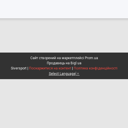
Сайт створений на маркетплейсі
Prom.ua
Продавець на Bigl.ua
Siversport |
Поскаржитися на контент
|
Політика конфіденційності
Select Language
▼