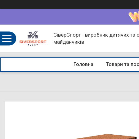
СіверСпорт - виробник дитячих та 
майданчиків
Головна
Товари та по