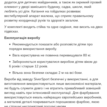
додаток для дитячих майданчиків, а також як окремий ігровий
елемент у дворі заміського будинку, садка, школи, який
люблять усі діти. Катання на гойдалках розвиває
вестибулярний апарат малюка, що сприяє правильному
розвитку координації рухів та здоров'я загалом.
У комплекті входить стійка та одне сидіння, яке висить на двох
підвісках.
Експлуатація виробу
Рекомендується показати або розповісти дітям про
порядок використання виробу.
Вага користувача не повинна перевищувати 80 кг.
Забороняється користуватися виробом дітям віком до
6 років і старше 12 років.
Вільна зона безпеки складає 2 м на всі боки.
Вироби від заводу SiverSport безпечні у використанні, а для
виготовлення використовуються лише високоякісні матеріали,
які будуть служити довго і не втратить привабливий зовнішній
вигляд навіть при інтенсивній експлуатації. Для фарбування
використовується емаль найкращих європейських виробників,
а металеві деталі покриваються порошковою фарбою, якою
не страшні несприятливі погодні умови.