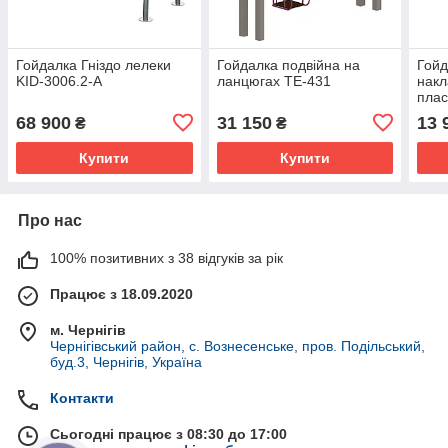
Гойдалка Гніздо лелеки
Гойдалка подвійна на
Гойд
KID-3006.2-А
ланцюгах TE-431
накл
плас
KID
68 900
31 150
13 
₴
₴
Купити
Купити
Про нас
100% позитивних з 38 відгуків за рік
Працює з 18.09.2020
м. Чернігів
Чернігівський район, с. Вознесенське, пров. Подільський,
буд.3, Чернігів, Україна
Контакти
Сьогодні працює з 08:30 до 17:00