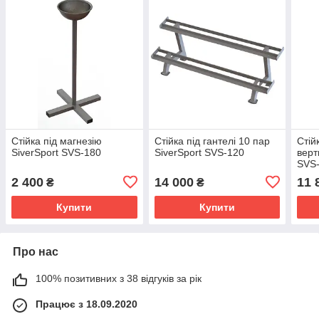
Стійка під магнезію
Стійка під гантелі 10 пар
Стій
SiverSport SVS-180
SiverSport SVS-120
верт
SVS-
2 400
14 000
11 
₴
₴
Купити
Купити
Про нас
100% позитивних з 38 відгуків за рік
Працює з 18.09.2020