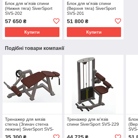
Блок для м'язів спини
Блок для м'язів спини
(Нижня тяга) SiverSport
(Верхня тяга) SiverSport
SVS-202
SVS-201
57 650
51 800
₴
₴
Купити
Купити
Подібні товари компанії
Тренажер для мязів
Тренажер для м'язів
Блок
стегна (Згинач стегна
спини SiverSport SVS-229
(Вер
лежачи) SiverSport SVS-
SVS
310
35 300
44 725
51 
₴
₴