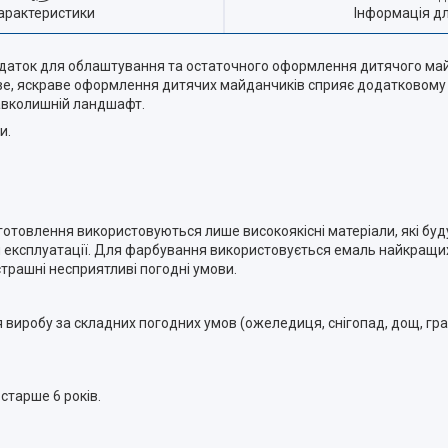
арактеристики
Інформація д
даток для облаштування та остаточного оформлення дитячого ма
ве, яскраве оформлення дитячих майданчиків сприяє додатковому з
авколишній ландшафт.
и.
иготовлення використовуються лише високоякісні матеріали, які буд
ій експлуатації. Для фарбування використовується емаль найкращих
рашні несприятливі погодні умови.
виробу за складних погодних умов (ожеледиця, снігопад, дощ, град,
старше 6 років.