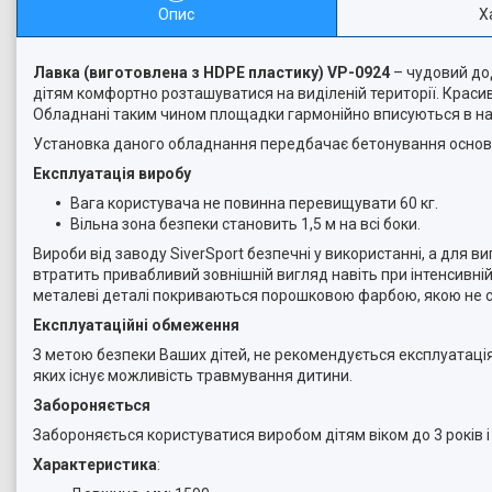
Опис
Х
Лавка (виготовлена з HDPE пластику) VP-0924
– чудовий до
дітям комфортно розташуватися на виділеній території. Краси
Обладнані таким чином площадки гармонійно вписуються в н
Установка даного обладнання передбачає бетонування основ
Експлуатація виробу
Вага користувача не повинна перевищувати 60 кг.
Вільна зона безпеки становить 1,5 м на всі боки.
Вироби від заводу SiverSport безпечні у використанні, а для в
втратить привабливий зовнішній вигляд навіть при інтенсивн
металеві деталі покриваються порошковою фарбою, якою не ст
Експлуатаційні обмеження
З метою безпеки Ваших дітей, не рекомендується експлуатація 
яких існує можливість травмування дитини.
Забороняється
Забороняється користуватися виробом дітям віком до 3 років і 
Характеристика
: