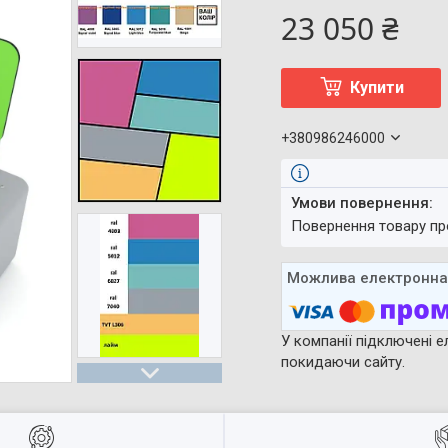
23 050 ₴
Купити
+380986246000
повернення товару п
У компанії підключені е
покидаючи сайту.