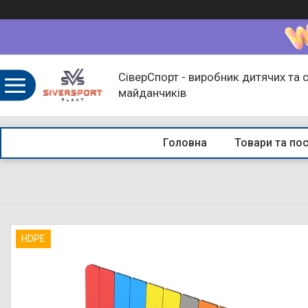
СіверСпорт - виробник дитячих та 
майданчиків
Головна
Товари та по
HDPE