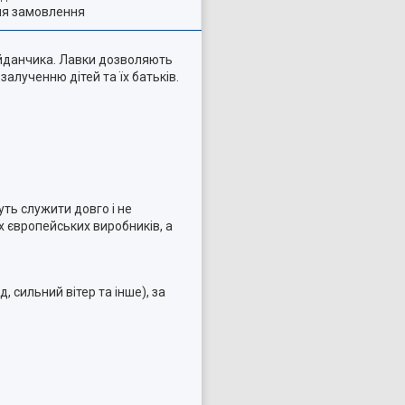
ля замовлення
йданчика. Лавки дозволяють
алученню дітей та їх батьків.
уть служити довго і не
 європейських виробників, а
 сильний вітер та інше), за