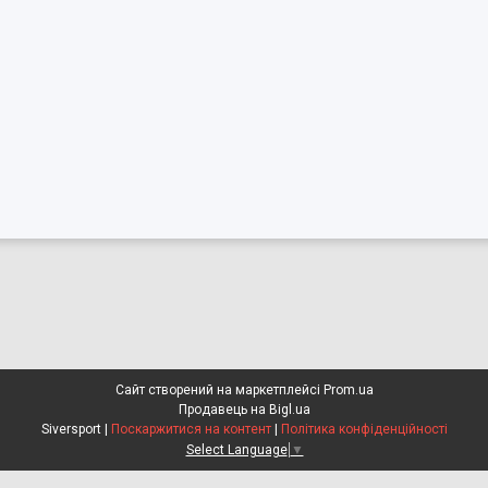
Сайт створений на маркетплейсі
Prom.ua
Продавець на Bigl.ua
Siversport |
Поскаржитися на контент
|
Політика конфіденційності
Select Language
▼