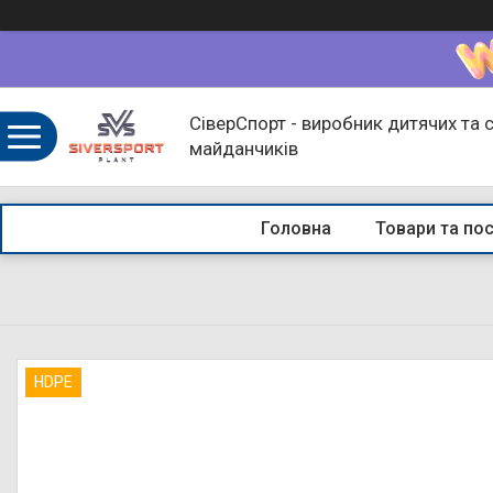
СіверСпорт - виробник дитячих та 
майданчиків
Головна
Товари та по
HDPE