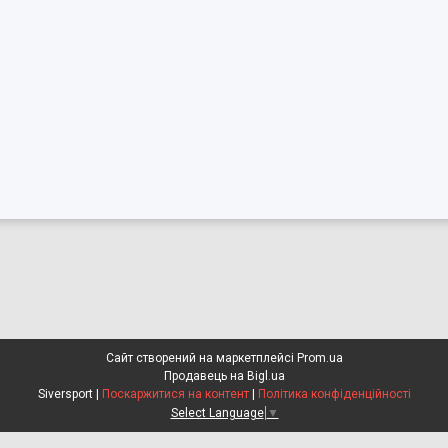
Сайт створений на маркетплейсі
Prom.ua
Продавець на Bigl.ua
Siversport |
Поскаржитися на контент
|
Політика конфіденційності
Select Language
▼