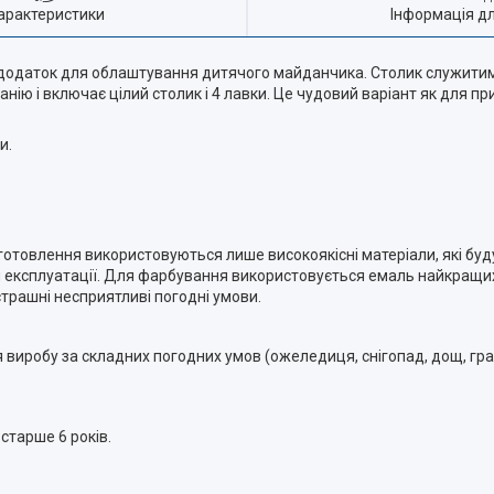
арактеристики
Інформація д
додаток для облаштування дитячого майданчика. Столик служити
ію і включає цілий столик і 4 лавки. Це чудовий варіант як для при
и.
иготовлення використовуються лише високоякісні матеріали, які буд
ій експлуатації. Для фарбування використовується емаль найкращих
рашні несприятливі погодні умови.
виробу за складних погодних умов (ожеледиця, снігопад, дощ, град,
старше 6 років.