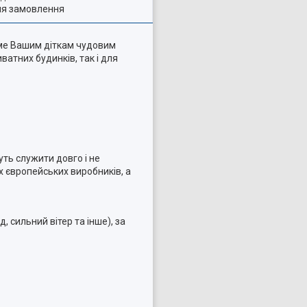
ля замовлення
ме Вашим діткам чудовим
ватних будинків, так і для
уть служити довго і не
 європейських виробників, а
 сильний вітер та інше), за