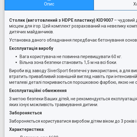
Опис
Х
Столик (виготовлений з HDPE пластику) KID9007
– чудовий 
місцем для ігор. Цей комплект розрахований на невелику компан
дитячих майданчиків.
Установка даного обладнання передбачає бетонування основ
Експлуатація виробу
Вага користувача не повинна перевищувати 60 кг.
Вільна зона безпеки становить 1,5 м на всі боки.
Вироби від заводу SiverSport безпечні у використанні, а для в
втратить привабливий зовнішній вигляд навіть при інтенсивн
металеві деталі покриваються порошковою фарбою, якою не ст
Експлуатаційні обмеження
З метою безпеки Ваших дітей, не рекомендується експлуатація 
яких існує можливість травмування дитини.
Забороняється
Забороняється користуватися виробом дітям віком до 3 років і 
Характеристика
: