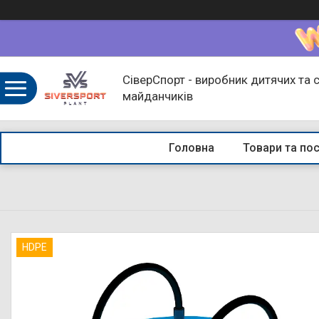
СіверСпорт - виробник дитячих та 
майданчиків
Головна
Товари та по
HDPE