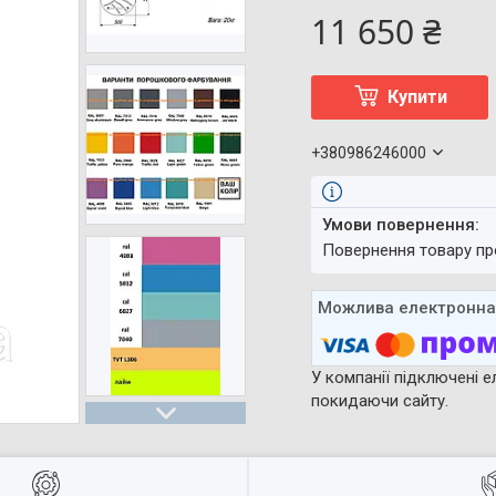
11 650 ₴
Купити
+380986246000
повернення товару п
У компанії підключені е
покидаючи сайту.