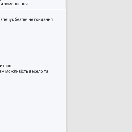
ля замовлення
безпечує безпечне гойдання,
торії.
кам можливість весело та