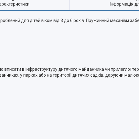
арактеристики
Інформація д
роблений для дітей віком від 3 до 6 років. Пружинний механізм за
о вписати в інфраструктуру дитячого майданчика чи прилеглої тери
анчиках, у парках або на території дитячих садків, даруючи малю