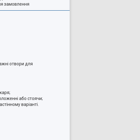
ля замовлення
ажні отвори для
каря;
оложенні або стоячи;
астінному варіанті.