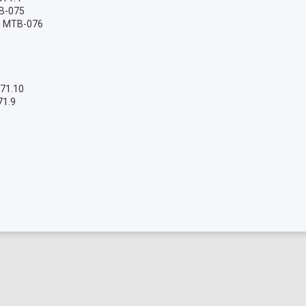
ТВ-075
ий МТВ-076
71.10
71.9