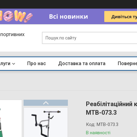
спортивних
слуги
Про нас
Доставка та оплата
Поверне
Реабілітаційний
МТВ-073.3
Код:
МТВ-073.3
В наявності