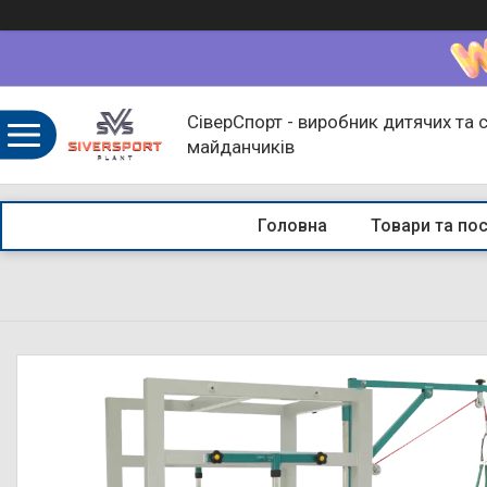
СіверСпорт - виробник дитячих та 
майданчиків
Головна
Товари та по