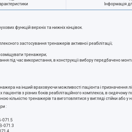
арактеристики
Інформація д
хових функцій верхніх та нижніх кінцівок.
лексного застосування тренажерів активної реабілітації;
а розміщувати тренажери;
ння під час використання, в конструкції вибору передбачено монт
ренажера на інший враховуючи можливості пацієнта і призначення лі
ацієнтів з різних боків реабілітаційного комплекса, в сидячому п
ою кількістю тренажерів та виготовлятися у вигляді стійки або у н
ри :
В-071.5
В-071.3
071.4