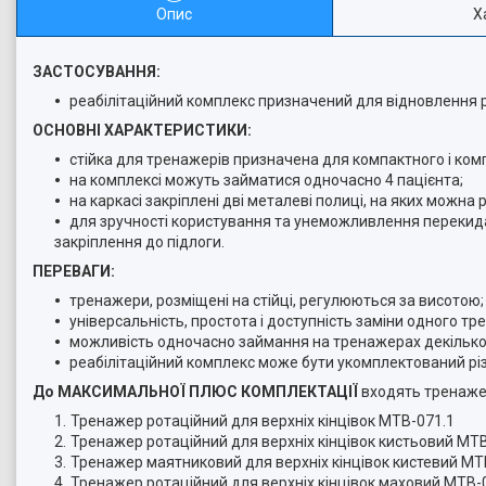
Опис
Х
ЗАСТОСУВАННЯ:
реабілітаційний комплекс призначений для відновлення ру
ОСНОВНІ ХАРАКТЕРИСТИКИ:
стійка для тренажерів призначена для компактного і комп
на комплексі можуть займатися одночасно 4 пацієнта;
на каркасі закріплені дві металеві полиці, на яких можн
для зручності користування та унеможливлення перекида
закріплення до підлоги.
ПЕРЕВАГИ:
тренажери, розміщені на стійці, регулюються за висотою;
універсальність, простота і доступність заміни одного т
можливість одночасно займання на тренажерах декількох п
реабілітаційний комплекс може бути укомплектований різн
До МАКСИМАЛЬНОЇ ПЛЮС КОМПЛЕКТАЦІЇ
входять тренаже
Тренажер ротаційний для верхніх кінцівок МТВ-071.1
Тренажер ротаційний для верхніх кінцівок кистьовий МТ
Тренажер маятниковий для верхніх кінцівок кистевий МТ
Тренажер ротаційний для верхніх кінцівок маховий МТВ-