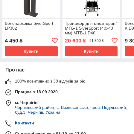
Велопарковка SiverSport
Тренажер для кінезітерапії
Вело
LP302
МТБ-1 SiverSport (40х40
KID9
мм) MTB-1 D40
4 450
20 600
9 8
₴
₴
21 800 ₴
Купити
Купити
Про нас
100% позитивних з 38 відгуків за рік
Працює з 18.09.2020
м. Чернігів
Чернігівський район, с. Вознесенське, пров. Подільський,
буд.3, Чернігів, Україна
Контакти
Сьогодні працює з 08:30 до 17:00