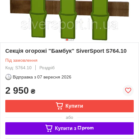
Секція огорожі "Бамбук" SiverSport S764.10
Під замовлення
Код: S764.10
Роздріб
Відправка з
07 вересня 2026
2 950
₴
Купити
або
Купити з