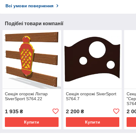
Всі умови повернення
Подібні товари компанії
Секція огорожі Ліхтар
Секція огорожі SiverSport
Секц
SiverSport S764.22
S764.7
"Сер
S764
1 935
2 200
2 0
₴
₴
Купити
Купити