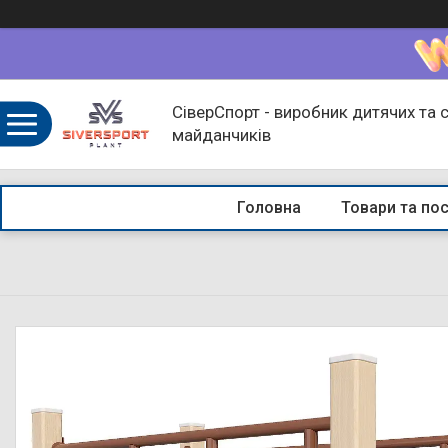
СіверСпорт - виробник дитячих та 
майданчиків
Головна
Товари та по