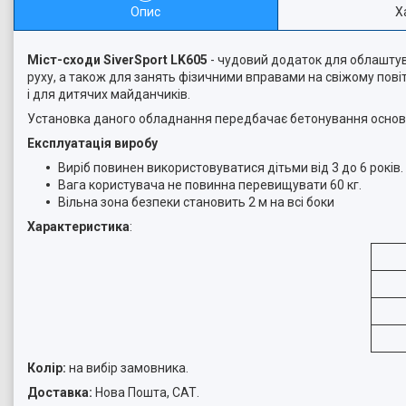
Опис
Х
Міст-сходи SiverSport LK605
- чудовий додаток для облаштува
руху, а також для занять фізичними вправами на свіжому повітр
і для дитячих майданчиків.
Установка даного обладнання передбачає бетонування основ
Експлуатація виробу
Виріб повинен використовуватися дітьми від 3 до 6 років.
Вага користувача не повинна перевищувати 60 кг.
Вільна зона безпеки становить 2 м на всі боки
Характеристика
:
Колір:
на вибір замовника.
Доставка:
Нова Пошта, САТ.