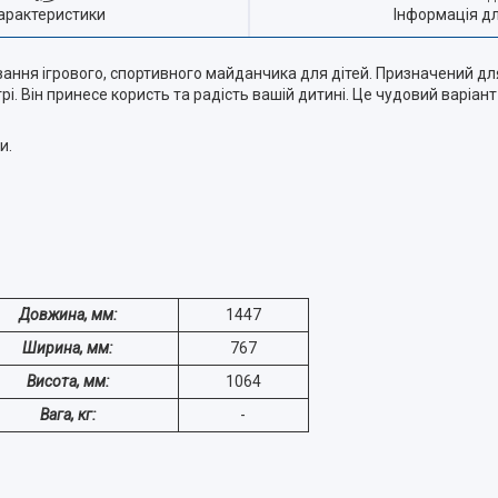
арактеристики
Інформація д
ння ігрового, спортивного майданчика для дітей. Призначений для
і. Він принесе користь та радість вашій дитині. Це чудовий варіант
и.
Довжина, мм:
1447
Ширина, мм:
767
Висота, мм:
1064
Вага, кг:
-