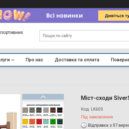
спортивних
слуги
Про нас
Доставка та оплата
Поверне
Міст-сходи Siver
Код:
LK605
Під замовлення
Відправка з 07 вере