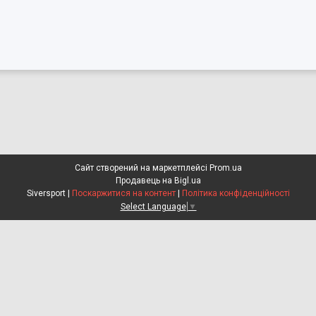
Сайт створений на маркетплейсі
Prom.ua
Продавець на Bigl.ua
Siversport |
Поскаржитися на контент
|
Політика конфіденційності
Select Language
▼