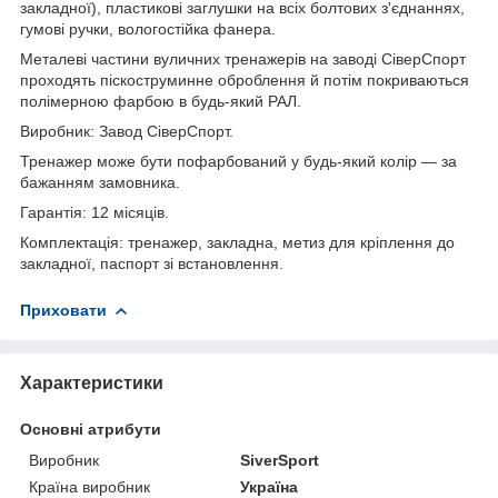
закладної), пластикові заглушки на всіх болтових з'єднаннях,
гумові ручки, вологостійка фанера.
Металеві частини вуличних тренажерів на заводі СіверСпорт
проходять піскоструминне оброблення й потім покриваються
полімерною фарбою в будь-який РАЛ.
Виробник: Завод СіверСпорт.
Тренажер може бути пофарбований у будь-який колір — за
бажанням замовника.
Гарантія: 12 місяців.
Комплектація: тренажер, закладна, метиз для кріплення до
закладної, паспорт зі встановлення.
Приховати
Характеристики
Основні атрибути
Виробник
SiverSport
Країна виробник
Україна