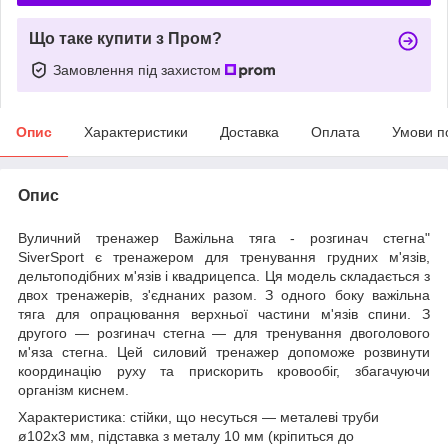
Що таке купити з Пром?
Замовлення під захистом
Опис
Характеристики
Доставка
Оплата
Умови п
Опис
Вуличний тренажер Важільна тяга - розгинач стегна"
SiverSport є тренажером для тренування грудних м'язів,
дельтоподібних м'язів і квадрицепса. Ця модель складається з
двох тренажерів, з'єднаних разом. З одного боку важільна
тяга для опрацювання верхньої частини м'язів спини. З
другого — розгинач стегна — для тренування двоголового
м'яза стегна. Цей силовий тренажер допоможе розвинути
координацію руху та прискорить кровообіг, збагачуючи
організм киснем.
Характеристика: стійки, що несуться — металеві труби
ø102х3 мм, підставка з металу 10 мм (кріпиться до