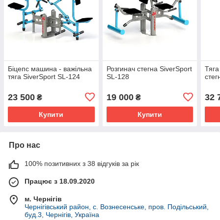
Біцепс машина - важільна
Розгинач стегна SiverSport
Тяга
тяга SiverSport SL-124
SL-128
стег
23 500
19 000
32 
₴
₴
Купити
Купити
Про нас
100% позитивних з 38 відгуків за рік
Працює з 18.09.2020
м. Чернігів
Чернігівський район, с. Вознесенське, пров. Подільський,
буд.3, Чернігів, Україна