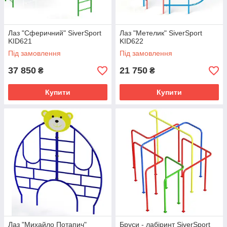
Лаз "Сферичний" SiverSport
Лаз "Метелик" SiverSport
KID621
KID622
Під замовлення
Під замовлення
37 850
21 750
₴
₴
Купити
Купити
Лаз "Михайло Потапич"
Бруси - лабіринт SiverSport