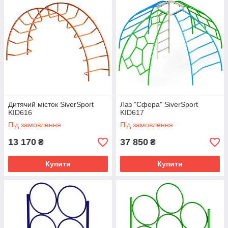
Дитячий місток SiverSport
Лаз "Сфера" SiverSport
KID616
KID617
Під замовлення
Під замовлення
13 170
37 850
₴
₴
Купити
Купити