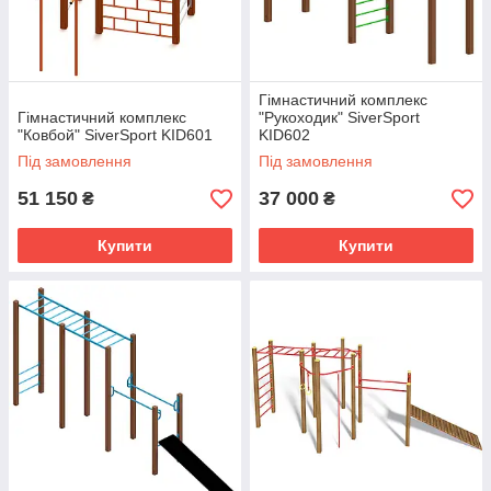
Гімнастичний комплекс
Гімнастичний комплекс
"Рукоходик" SiverSport
"Ковбой" SiverSport KID601
KID602
Під замовлення
Під замовлення
51 150
37 000
₴
₴
Купити
Купити