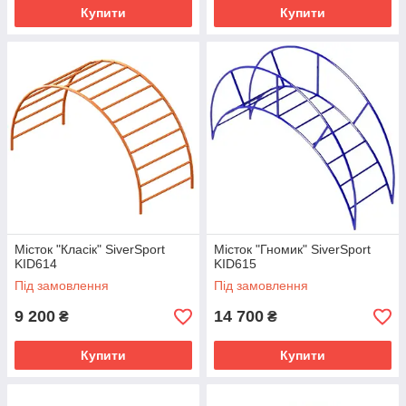
Купити
Купити
Місток "Класік" SiverSport
Місток "Гномик" SiverSport
KID614
KID615
Під замовлення
Під замовлення
9 200
14 700
₴
₴
Купити
Купити