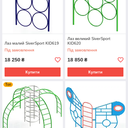
Лаз великий SiverSport
Лаз малий SiverSport KID619
KID620
Під замовлення
Під замовлення
18 250
18 850
₴
₴
Купити
Купити
Топ